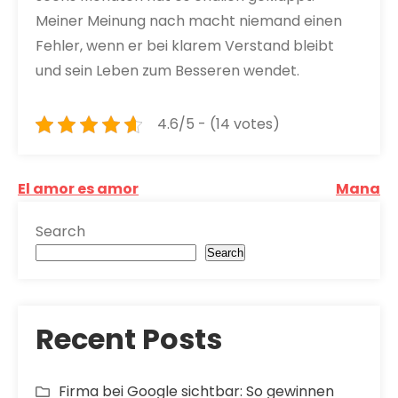
Meiner Meinung nach macht niemand einen
Fehler, wenn er bei klarem Verstand bleibt
und sein Leben zum Besseren wendet.
4.6/5 - (14 votes)
Post
El amor es amor
Mana
navigation
Search
Search
Recent Posts
Firma bei Google sichtbar: So gewinnen