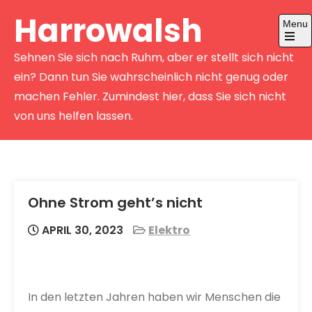
Skip
Harrowalsh
Menu
to
content
Open
Sehnen Sie sich nach Ruhm, aber er stellt sich nicht
the
main
ein? Dann tun Sie wahrscheinlich nicht genug oder
menu
machen Fehler. Zumindest hier, dass Sie sich nicht
von uns helfen lassen.
Ohne Strom geht’s nicht
APRIL 30, 2023
Elektro
In den letzten Jahren haben wir Menschen die