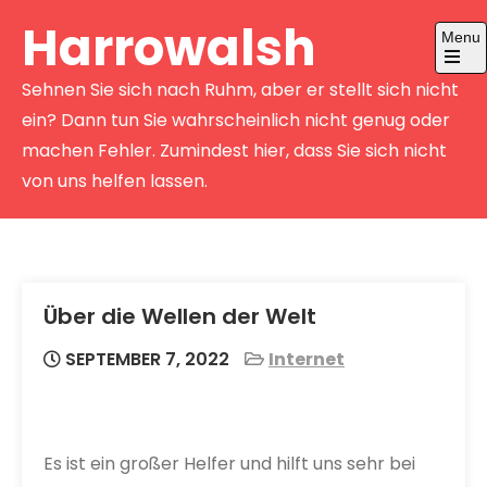
Skip
Harrowalsh
Menu
to
content
Open
Sehnen Sie sich nach Ruhm, aber er stellt sich nicht
the
main
ein? Dann tun Sie wahrscheinlich nicht genug oder
menu
machen Fehler. Zumindest hier, dass Sie sich nicht
von uns helfen lassen.
Über die Wellen der Welt
SEPTEMBER 7, 2022
Internet
Es ist ein großer Helfer und hilft uns sehr bei