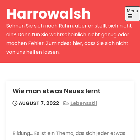
Skip
Harrowalsh
Menu
to
content
Open
Sehnen Sie sich nach Ruhm, aber er stellt sich nicht
the
main
ein? Dann tun Sie wahrscheinlich nicht genug oder
menu
machen Fehler. Zumindest hier, dass Sie sich nicht
von uns helfen lassen.
Wie man etwas Neues lernt
AUGUST 7, 2022
Lebensstil
Bildung… Es ist ein Thema, das sich jeder etwas